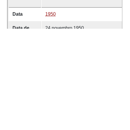
Data
1950
Data de
24 novembro 1950
emissão
Data de
24 novembro 1950
criação
É parte de
Comércio de Guimarães
volume
5699
Desenvolvido com
OMEKA-S
por
Casa de