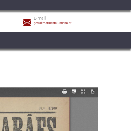
E-mail
geral@csarmento.uminho.pt