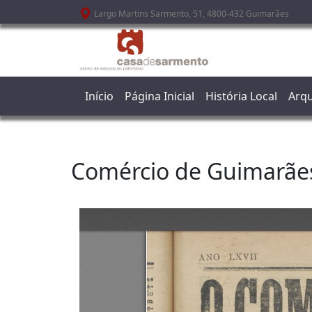
Passar para o conteúdo principal
Largo Martins Sarmento, 51, 4800-432 Guimarães
Início
Página Inicial
História Local
Arqu
Comércio de Guimarãe