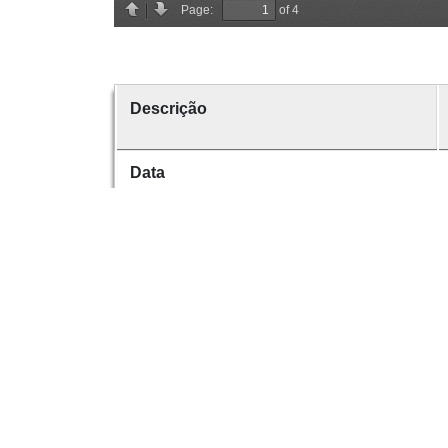
Descrição
Data
Data de emissão
Data de criação
É parte de
volume