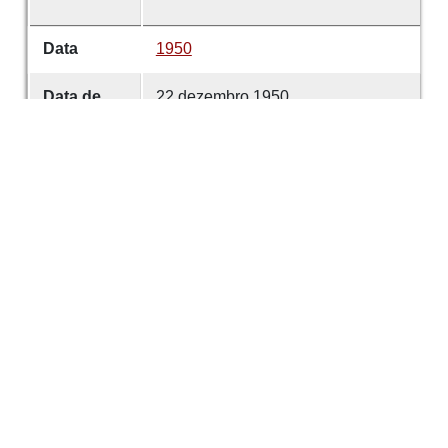
Data
1950
Data de
22 dezembro 1950
emissão
Data de
22 dezembro 1950
criação
É parte de
Comércio de Guimarães
volume
5703
Desenvolvido com
OMEKA-S
por
Casa de