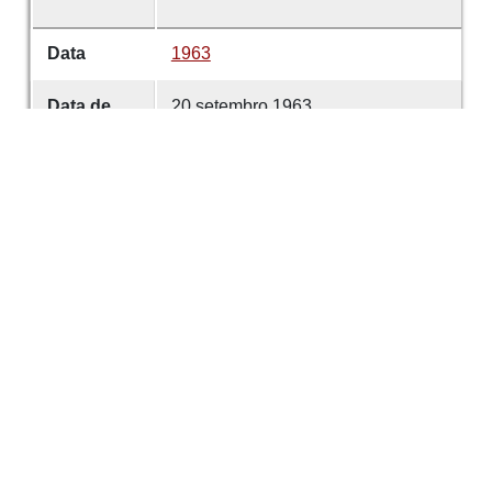
Data
1963
Data de
20 setembro 1963
emissão
Data de
20 setembro 1963
criação
É parte de
Comércio de Guimarães
volume
6368
Desenvolvido com
OMEKA-S
por
Casa de