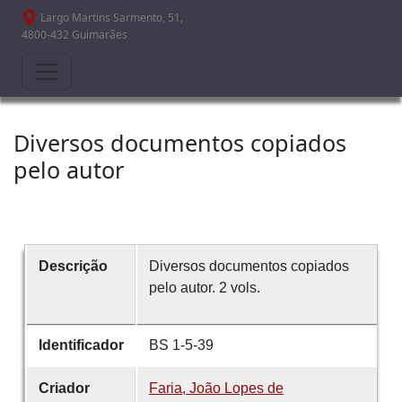
Passar para o conteúdo principal
Largo Martins Sarmento, 51,
4800-432 Guimarães
Diversos documentos copiados
pelo autor
Descrição
Diversos documentos copiados
pelo autor. 2 vols.
Identificador
BS 1-5-39
Criador
Faria, João Lopes de