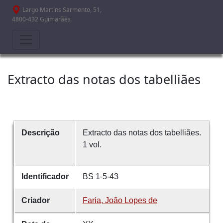
Passar para o conteúdo principal
Largo Martins Sarmento, 51,
4800-432 Guimarães
Extracto das notas dos tabelliães
Descrição
Extracto das notas dos tabelliães.
1 vol.
Identificador
BS 1-5-43
Criador
Faria, João Lopes de