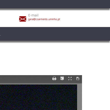
E-mail
geral@csarmento.uminho.pt