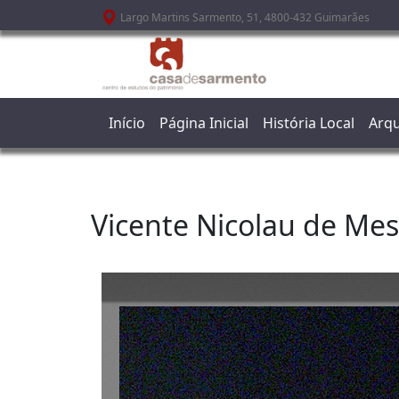
Passar para o conteúdo principal
Largo Martins Sarmento, 51, 4800-432 Guimarães
Início
Página Inicial
História Local
Arqu
Vicente Nicolau de Mes