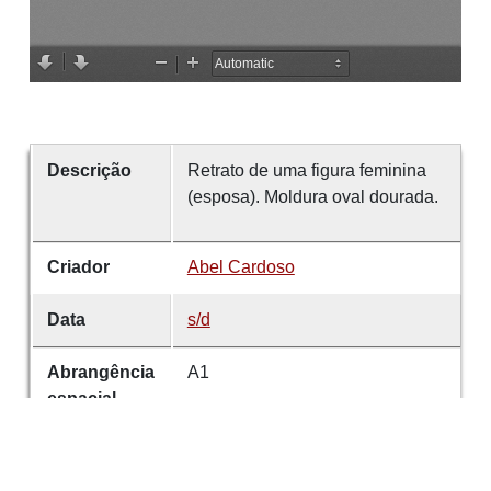
Descrição
Retrato de uma figura feminina
(esposa). Moldura oval dourada.
Criador
Abel Cardoso
Data
s/d
Abrangência
A1
espacial
Tipo
Óleo s/tela