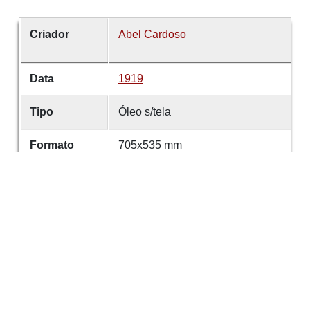
Criador
Abel Cardoso
Data
1919
Tipo
Óleo s/tela
Formato
705x535 mm
anotações
ABEL CARDOZO. Pintor
paisagista. Nasceu em
Guimarães em 10 de fevereiro de
1877 e faleceu na mesma cidade
em 16 de maio de 1964. Cursou
a Escola de Belas Artes do
Porto, a Academia Julian e a
Escola de Belas Artes de Paris.