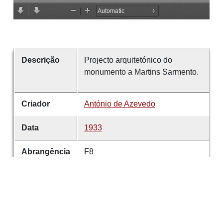
Descrição
Projecto arquitetónico do
monumento a Martins Sarmento.
Criador
António de Azevedo
Data
1933
Abrangência
F8
espacial
Tipo
Grafite s/papel
Formato
290x590 mm