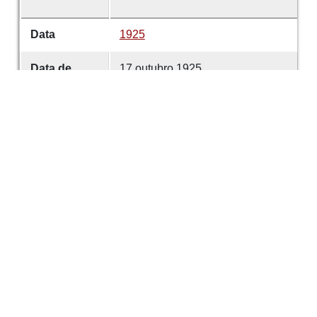
Data
1925
Data de
17 outubro 1925
emissão
Data de
17 outubro 1925
criação
É parte de
Echos de Guimarães
volume
0043
Desenvolvido com
OMEKA-S
por
Casa de