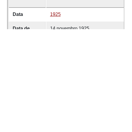
Data
1925
Data de
14 novembro 1925
emissão
Data de
14 novembro 1925
criação
É parte de
Echos de Guimarães
volume
0047
Desenvolvido com
OMEKA-S
por
Casa de