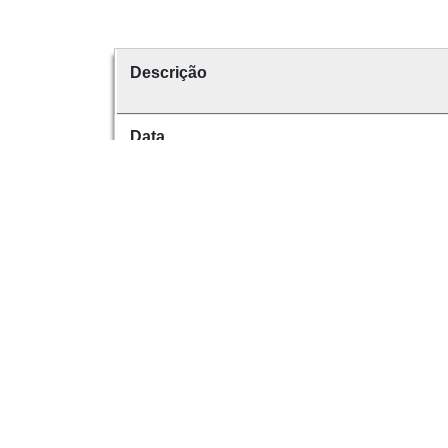
Descrição
Data
Data de emissão
É parte de
volume
Dese