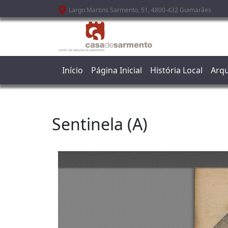
Passar para o conteúdo principal
Largo Martins Sarmento, 51, 4800-432 Guimarães
Início
Página Inicial
História Local
Arqu
Sentinela (A)