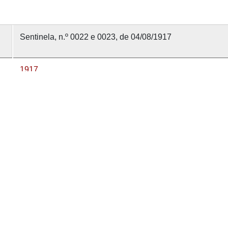
Sentinela, n.º 0022 e 0023, de 04/08/1917
1917
4 agosto 1917
Sentinela
0022 e 0023
nvolvido com
OMEKA-S
por
Casa de Sarmento
e
WEBES
| 