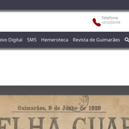
Telefone
+351253553109
ivo Digital
SMS
Hemeroteca
Revista de Guimarães