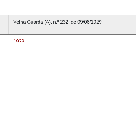
Velha Guarda (A), n.º 232, de 09/06/1929
1929
9 junho 1929
Velha Guarda (A)
232
nvolvido com
OMEKA-S
por
Casa de Sarmento
e
WEBES
| 