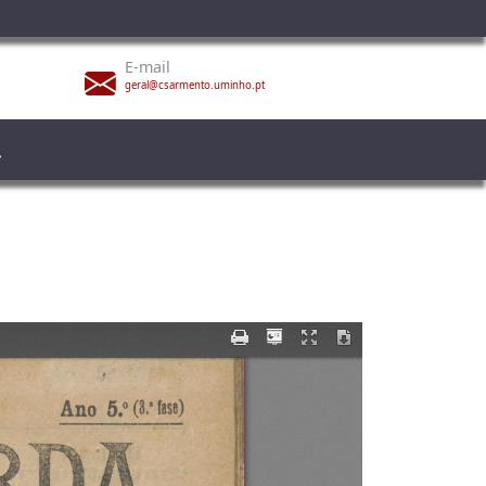
E-mail
geral@csarmento.uminho.pt