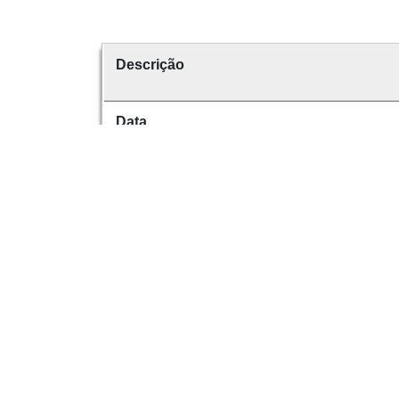
Descrição
Data
Data de emissão
É parte de
volume
Dese