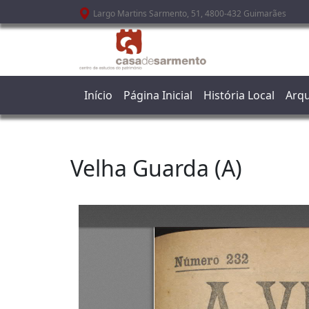
Passar para o conteúdo principal
Largo Martins Sarmento, 51, 4800-432 Guimarães
Início
Página Inicial
História Local
Arqu
Velha Guarda (A)