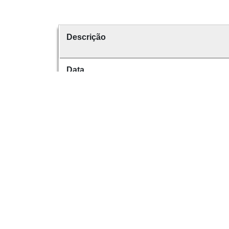
Descrição
Data
Data de emissão
É parte de
volume
Dese