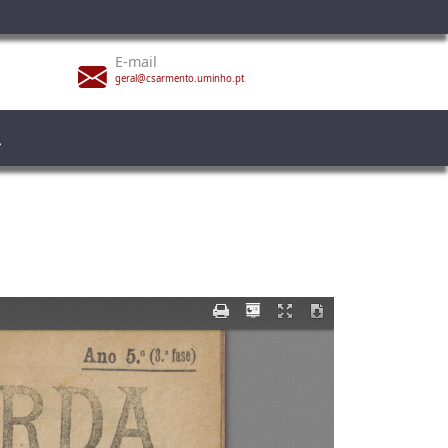
E-mail
geral@csarmento.uminho.pt