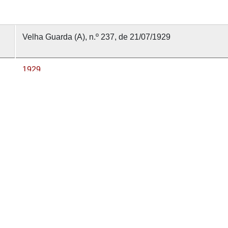
Velha Guarda (A), n.º 237, de 21/07/1929
1929
21 julho 1929
Velha Guarda (A)
237
nvolvido com
OMEKA-S
por
Casa de Sarmento
e
WEBES
| 