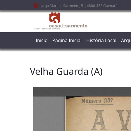
Passar para o conteúdo principal
Largo Martins Sarmento, 51, 4800-432 Guimarães
Início
Página Inicial
História Local
Arqu
Velha Guarda (A)