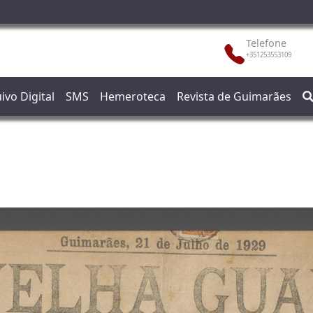
Telefone
+351253553109
ivo Digital
SMS
Hemeroteca
Revista de Guimarães