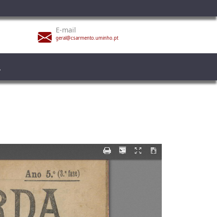
E-mail
geral@csarmento.uminho.pt