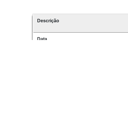
Descrição
Data
Data de emissão
É parte de
volume
Dese