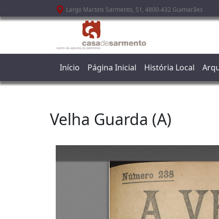
Passar para o conteúdo principal
Largo Martins Sarmento, 51, 4800-432 Guimarães
Início
Página Inicial
História Local
Arqu
Velha Guarda (A)