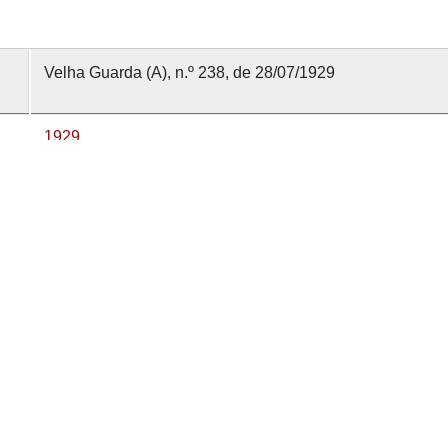
Velha Guarda (A), n.º 238, de 28/07/1929
1929
28 julho 1929
Velha Guarda (A)
238
nvolvido com
OMEKA-S
por
Casa de Sarmento
e
WEBES
| 