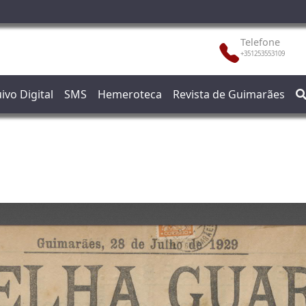
Telefone
+351253553109
ivo Digital
SMS
Hemeroteca
Revista de Guimarães