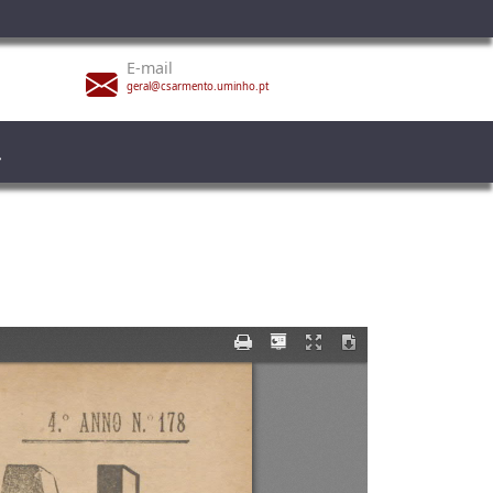
E-mail
geral@csarmento.uminho.pt