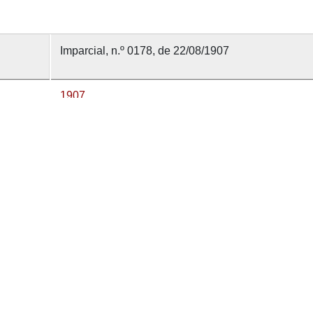
Imparcial, n.º 0178, de 22/08/1907
1907
22 agosto 1907
Imparcial1903
0178
nvolvido com
OMEKA-S
por
Casa de Sarmento
e
WEBES
| 