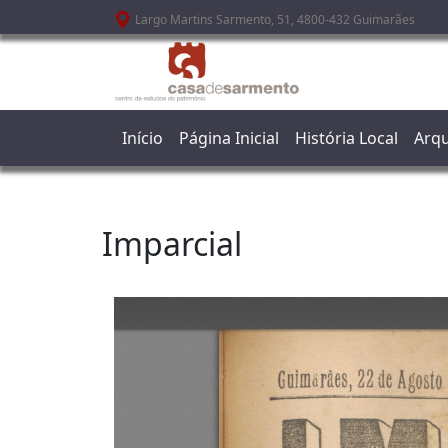
Passar para o conteúdo principal
Largo Martins Sarmento, 51, 4800-432 Guimarães
Início
Página Inicial
História Local
Arqu
Imparcial