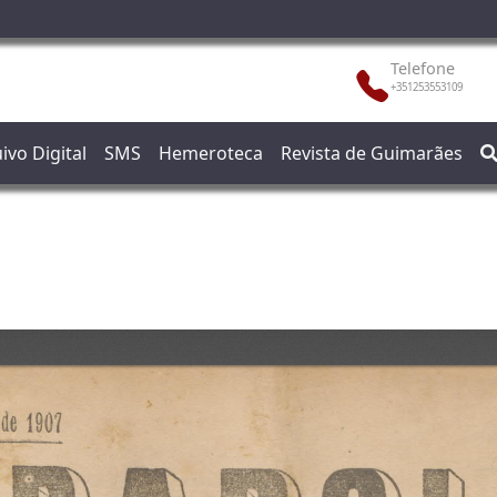
Telefone
+351253553109
ivo Digital
SMS
Hemeroteca
Revista de Guimarães