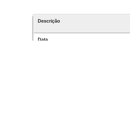
Descrição
Data
Data de emissão
É parte de
volume
Dese