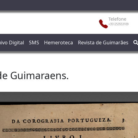
Telefone
+351253553109
ivo Digital
SMS
Hemeroteca
Revista de Guimarães
 de Guimaraens.