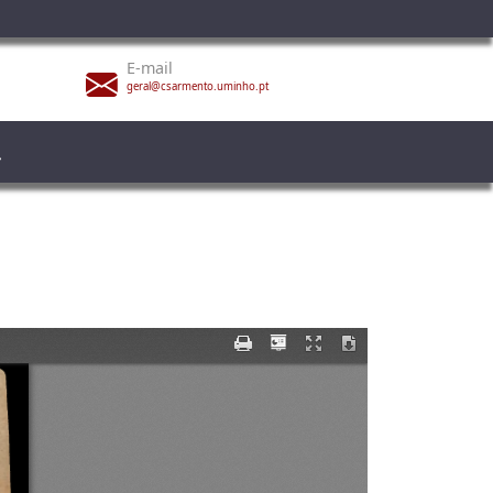
E-mail
geral@csarmento.uminho.pt