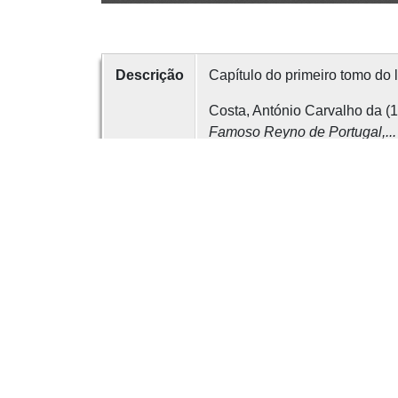
Descrição
Capítulo do primeiro tomo do 
Costa, António Carvalho da (1
Famoso Reyno de Portugal,..
Data
1706
Criador
António Carvalho da Costa
É parte de
Corografia Portuguesa
Obras 