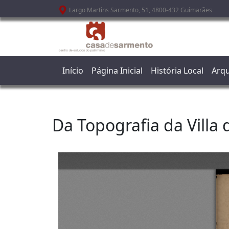
Passar para o conteúdo principal
Largo Martins Sarmento, 51, 4800-432 Guimarães
Início
Página Inicial
História Local
Arqu
Da Topografia da Villa