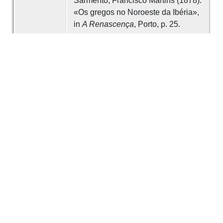
Sarmento, Francisco Martins (1878).
«Os gregos no Noroeste da Ibéria»,
in
A Renascença
, Porto, p. 25.
Data
1878
Criador
Francisco Martins Sarmento
É parte de
Dispersos
Obras de Francisco
Martins Sarmento
Desenvolvido com
OMEKA-S
por
Casa de
Sarmento
e
WEBES
| ©
2026