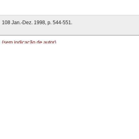
108 Jan.-Dez. 1998, p. 544-551.
(sem indicação de autor)
1998
108
Revista de Guimarães
nvolvido com
OMEKA-S
por
Casa de Sarmento
e
WEBES
| 