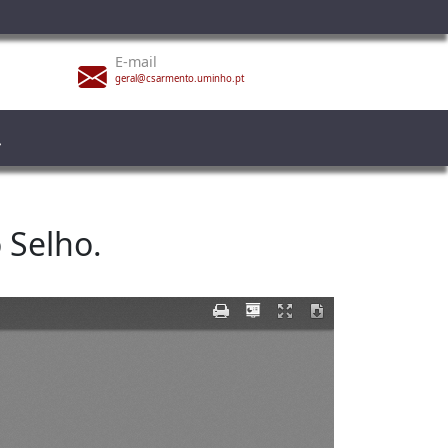
E-mail
geral@csarmento.uminho.pt
 Selho.