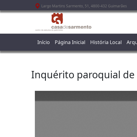
Passar para o conteúdo principal
Largo Martins Sarmento, 51, 4800-432 Guimarães
Início
Página Inicial
História Local
Arqu
Inquérito paroquial de