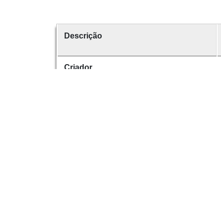
Descrição
Criador
Data
número
É parte de
Dese