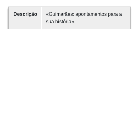
Descrição
«Guimarães: apontamentos para a
sua história».
Data
1996
Criador
António José Ferreira Caldas
(Padre)
É parte de
Obras de referência
Guimarães:
Padre Caldas
Desenvolvido com
OMEKA-S
por
Casa de