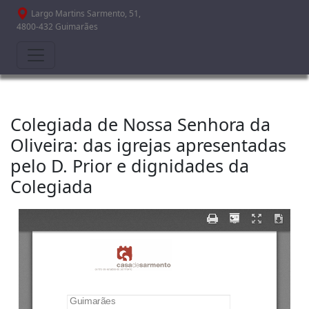
Passar para o conteúdo principal
Largo Martins Sarmento, 51,
4800-432 Guimarães
Colegiada de Nossa Senhora da
Oliveira: das igrejas apresentadas
pelo D. Prior e dignidades da
Colegiada