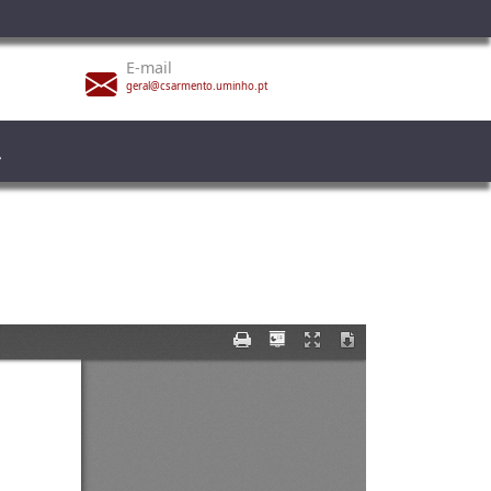
E-mail
geral@csarmento.uminho.pt