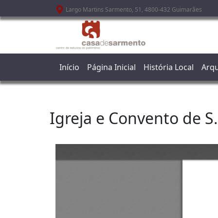
Passar para o conteúdo principal
Largo Martins Sarmento, 51, 4800-432 Guimarães
Início
Página Inicial
História Local
Arqu
Igreja e Convento de S.