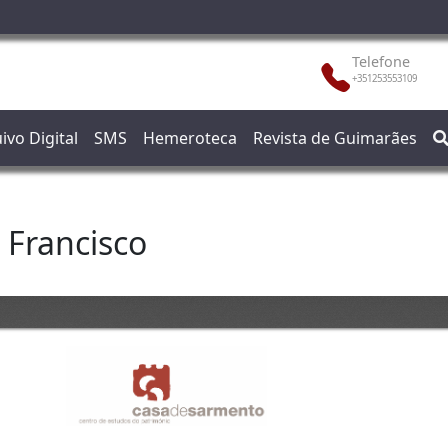
Telefone
+351253553109
ivo Digital
SMS
Hemeroteca
Revista de Guimarães
 Francisco