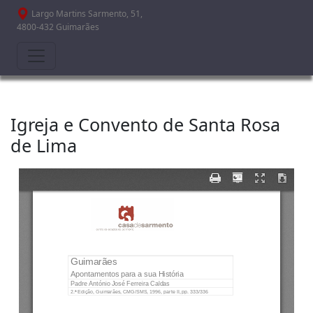
Passar para o conteúdo principal
Largo Martins Sarmento, 51,
4800-432 Guimarães
Igreja e Convento de Santa Rosa
de Lima