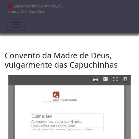
Passar para o conteúdo principal
Largo Martins Sarmento, 51,
4800-432 Guimarães
Convento da Madre de Deus,
vulgarmente das Capuchinhas