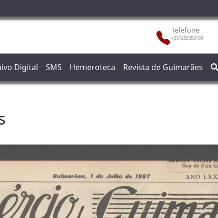
Telefone
+351253553109
ivo Digital
SMS
Hemeroteca
Revista de Guimarães
s