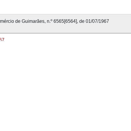
mércio de Guimarães, n.º 6565[6564], de 01/07/1967
67
julho 1967
mércio de Guimarães
65
nvolvido com
OMEKA-S
por
Casa de Sarmento
e
WEBES
| 