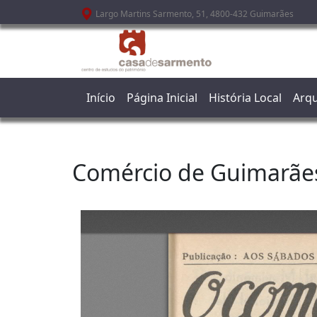
Passar para o conteúdo principal
Largo Martins Sarmento, 51, 4800-432 Guimarães
Início
Página Inicial
História Local
Arqu
Comércio de Guimarãe