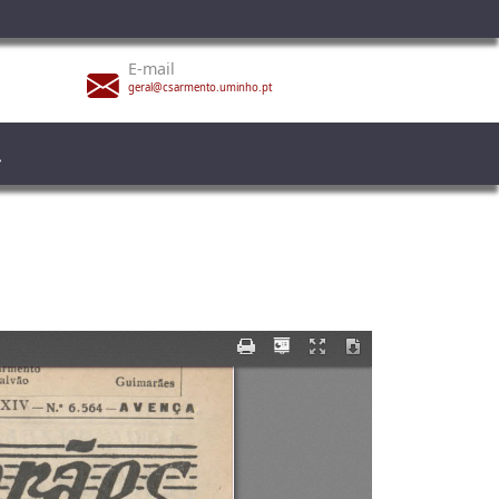
E-mail
geral@csarmento.uminho.pt