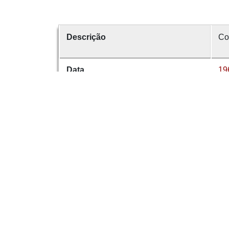
Descrição
Co
Data
19
Data de emissão
1 
É parte de
Co
volume
65
Dese