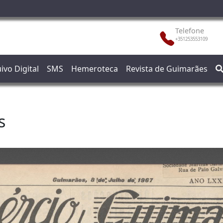
Telefone
+351253553109
ivo Digital
SMS
Hemeroteca
Revista de Guimarães
s