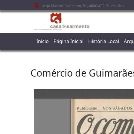
Passar para o conteúdo principal
Largo Martins Sarmento, 51, 4800-432 Guimarães
Início
Página Inicial
História Local
Arqu
Comércio de Guimarãe