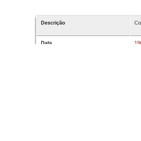
Descrição
Co
Data
19
Data de emissão
8 
É parte de
Co
volume
65
Dese