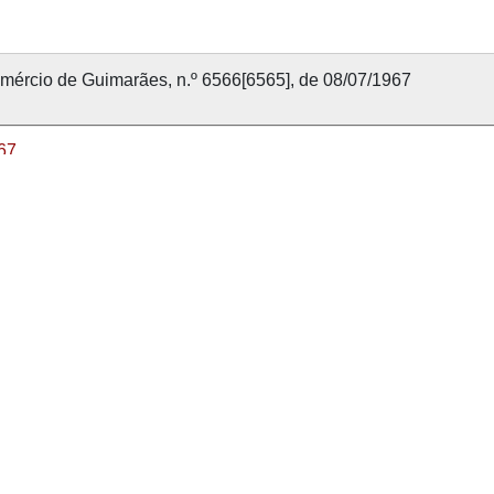
mércio de Guimarães, n.º 6566[6565], de 08/07/1967
67
julho 1967
mércio de Guimarães
66
nvolvido com
OMEKA-S
por
Casa de Sarmento
e
WEBES
| 