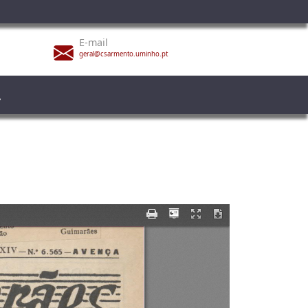
E-mail
geral@csarmento.uminho.pt