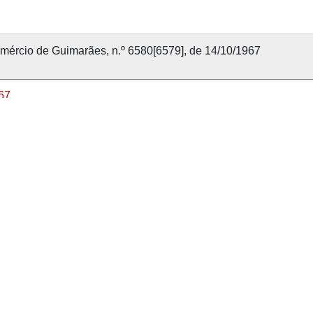
mércio de Guimarães, n.º 6580[6579], de 14/10/1967
67
 outubro 1967
mércio de Guimarães
80
nvolvido com
OMEKA-S
por
Casa de Sarmento
e
WEBES
| 