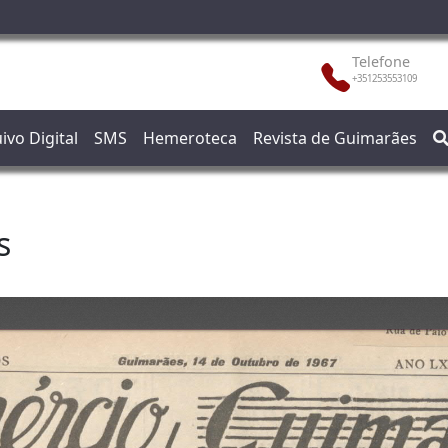
Telefone
+351253553109
ivo Digital
SMS
Hemeroteca
Revista de Guimarães
s