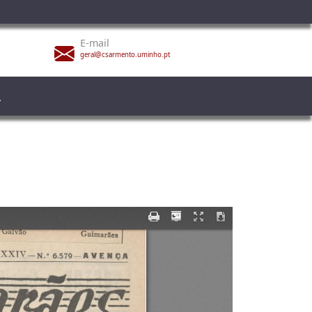
E-mail
geral@csarmento.uminho.pt