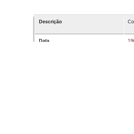
Descrição
Co
Data
19
Data de emissão
14
É parte de
Co
volume
65
Dese