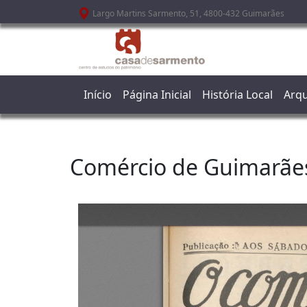
Passar para o conteúdo principal
Largo Martins Sarmento, 51, 4800-432 Guimarães
Início
Página Inicial
História Local
Arqu
Comércio de Guimarãe