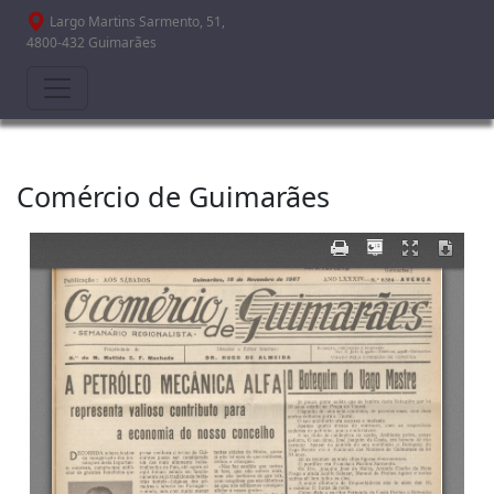
Passar para o conteúdo principal
Largo Martins Sarmento, 51,
4800-432 Guimarães
Comércio de Guimarães