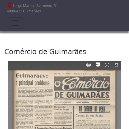
Passar para o conteúdo principal
Largo Martins Sarmento, 51,
4800-432 Guimarães
Comércio de Guimarães