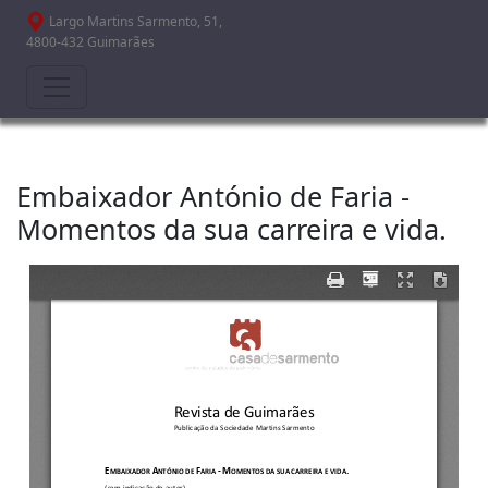
Passar para o conteúdo principal
Largo Martins Sarmento, 51,
4800-432 Guimarães
Embaixador António de Faria -
Momentos da sua carreira e vida.