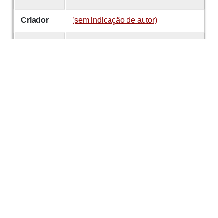
Criador
(sem indicação de autor)
Data
2001
É parte de
Revista de Guimarães
número
111
Tema
Personalidades
António Braga Leite
de Faria
Desenvolvido com
OMEKA-S
por
Casa de
Sarmento
e
WEBES
| ©
2026