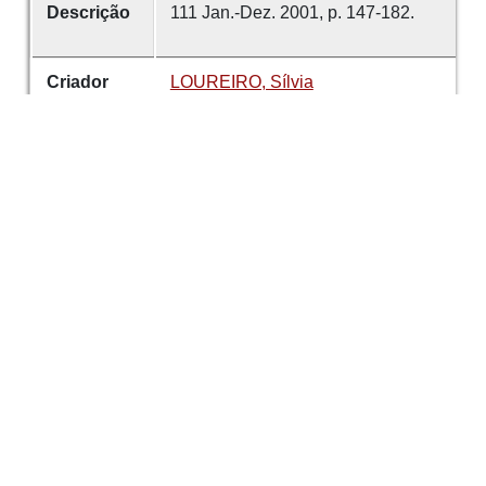
Descrição
111 Jan.-Dez. 2001, p. 147-182.
Criador
LOUREIRO, Sílvia
Data
2001
É parte de
Revista de Guimarães
número
111
Tema
Arqueologia
Castro de Sabroso
Desenvolvido com
OMEKA-S
por
Casa de
Sarmento
e
WEBES
| ©
2026