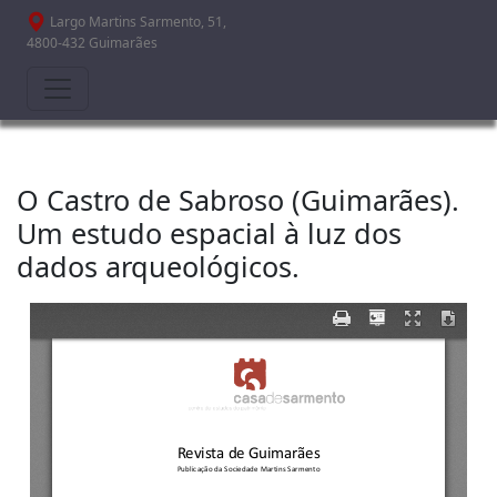
Passar para o conteúdo principal
Largo Martins Sarmento, 51,
4800-432 Guimarães
O Castro de Sabroso (Guimarães).
Um estudo espacial à luz dos
dados arqueológicos.