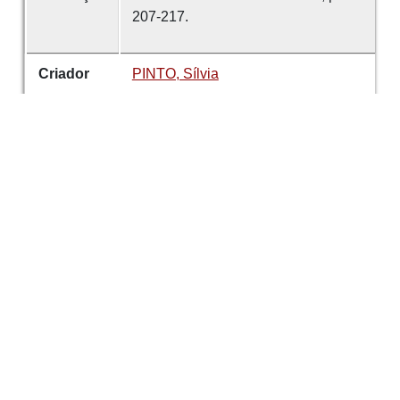
207-217.
Criador
PINTO, Sílvia
Data
2014-2015
É parte de
Revista de Guimarães
número
124-125
Tema
Sociedade Martins Sarmento
Casa
de Pousada
Casa dos Peixotos