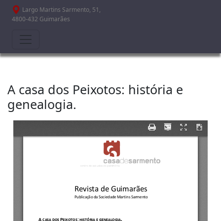
Passar para o conteúdo principal
Largo Martins Sarmento, 51,
4800-432 Guimarães
A casa dos Peixotos: história e
genealogia.