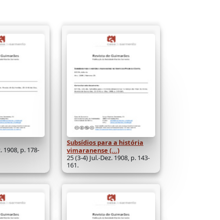
Subsídios para a história
z. 1908, p. 178-
vimaranense (...)
25 (3-4) Jul.-Dez. 1908, p. 143-
161.