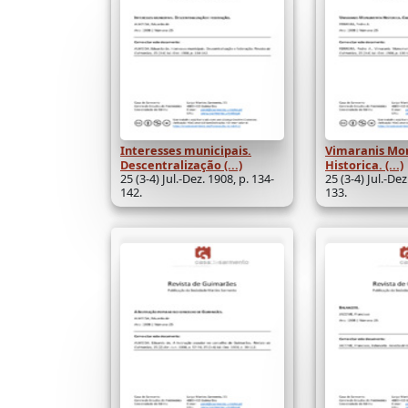
Interesses municipais.
Vimaranis M
Descentralização (...)
Historica. (...)
25 (3-4) Jul.-Dez. 1908, p. 134-
25 (3-4) Jul.-Dez
142.
133.