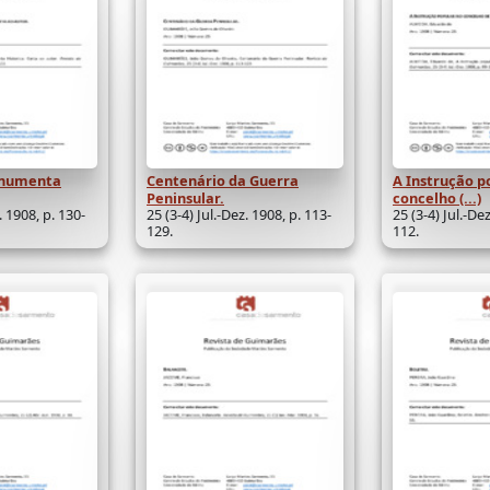
onumenta
Centenário da Guerra
A Instrução p
Peninsular.
concelho (...)
. 1908, p. 130-
25 (3-4) Jul.-Dez. 1908, p. 113-
25 (3-4) Jul.-Dez
129.
112.