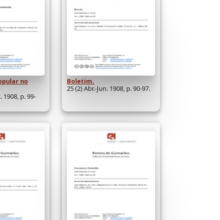
opular no
Boletim.
25 (2) Abr.-Jun. 1908, p. 90-97.
. 1908, p. 99-