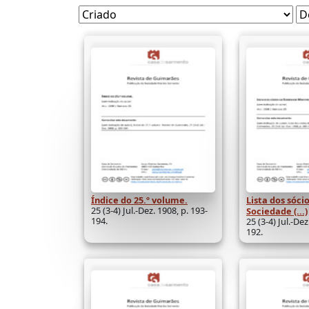
Índice do 25.º volume.
Lista dos sóci
25 (3-4) Jul.-Dez. 1908, p. 193-
Sociedade (...)
194.
25 (3-4) Jul.-Dez
192.