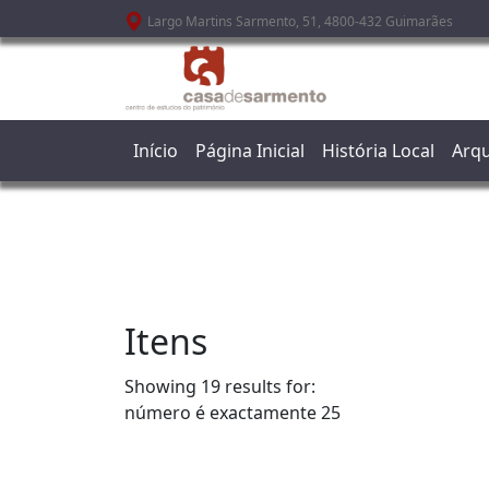
Passar para o conteúdo principal
Largo Martins Sarmento, 51, 4800-432 Guimarães
Início
Página Inicial
História Local
Arqu
Itens
Showing 19 results for:
número é exactamente
25