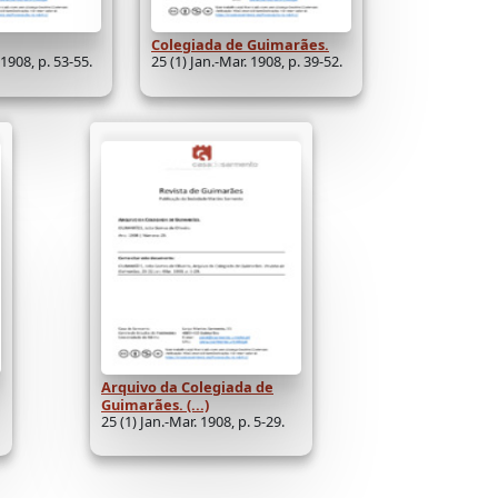
Colegiada de Guimarães.
 1908, p. 53-55.
25 (1) Jan.-Mar. 1908, p. 39-52.
Arquivo da Colegiada de
Guimarães. (...)
25 (1) Jan.-Mar. 1908, p. 5-29.