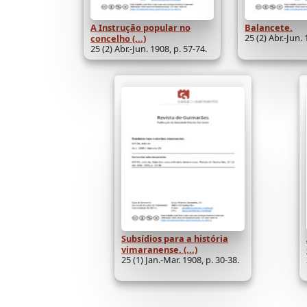
A Instrução popular no
Balancete.
25 (2) Abr.-Jun. 
concelho (...)
25 (2) Abr.-Jun. 1908, p. 57-74.
Subsídios para a história
vimaranense. (...)
25 (1) Jan.-Mar. 1908, p. 30-38.