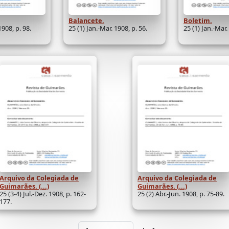
Balancete.
Boletim.
1908, p. 98.
25 (1) Jan.-Mar. 1908, p. 56.
25 (1) Jan.-Mar.
Arquivo da Colegiada de
Arquivo da Colegiada de
Guimarães. (...)
Guimarães. (...)
25 (3-4) Jul.-Dez. 1908, p. 162-
25 (2) Abr.-Jun. 1908, p. 75-89.
177.