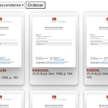
Ordenar
os da
Balancete.
Boletim.
25 (3-4) Jul.-Dez. 1908, p. 184.
25 (3-4) Jul.-De
183
. 1908, p. 185-