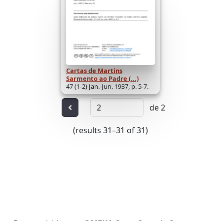
Cartas de Martins
Sarmento ao Padre (...)
47 (1-2) Jan.-Jun. 1937, p. 5-7.
de 2
Anterior
(results 31–31 of 31)