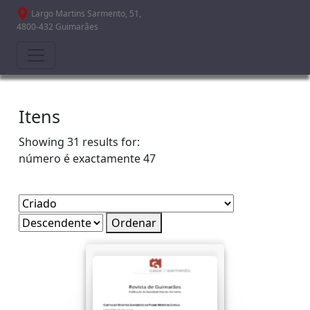
Passar para o conteúdo principal
Largo Martins Sarmento, 51,
4800-432 Guimarães
Itens
Showing 31 results for:
número é exactamente
47
Ordenar