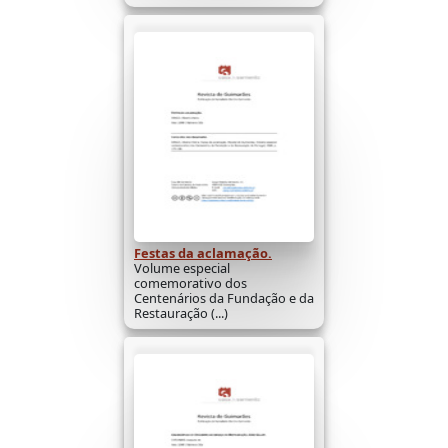
Festas da aclamação.
Volume especial
comemorativo dos
Centenários da Fundação e da
Restauração (...)