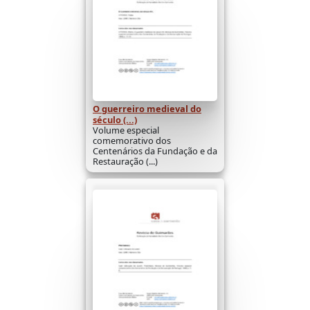
O guerreiro medieval do
século (...)
Volume especial
comemorativo dos
Centenários da Fundação e da
Restauração (...)