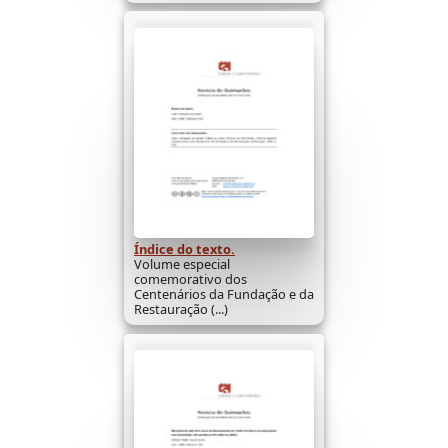
Índice do texto.
Volume especial
comemorativo dos
Centenários da Fundação e da
Restauração (...)