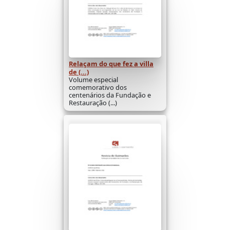
Relaçam do que fez a villa
de (...)
Volume especial
comemorativo dos
centenários da Fundação e
Restauração (...)