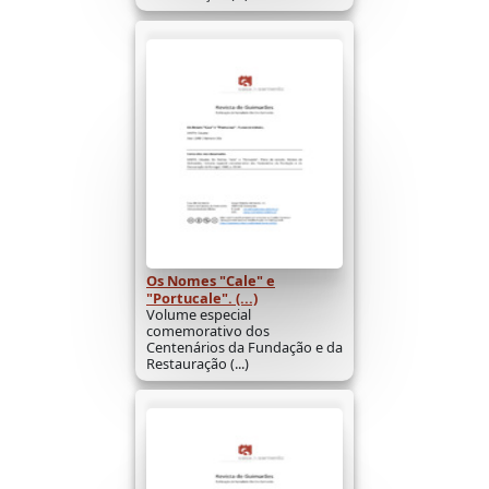
Os Nomes "Cale" e
"Portucale". (...)
Volume especial
comemorativo dos
Centenários da Fundação e da
Restauração (...)