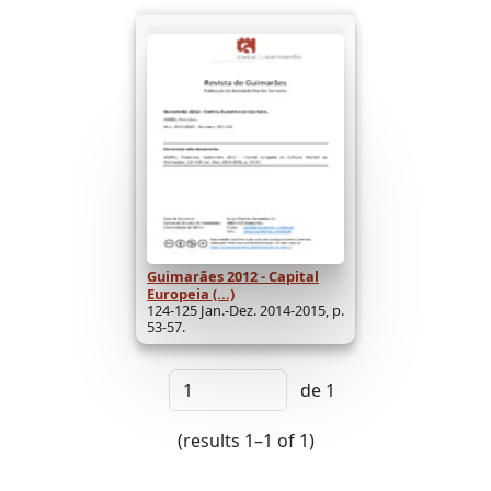
Guimarães 2012 - Capital
Europeia (...)
124-125 Jan.-Dez. 2014-2015, p.
53-57.
de 1
(results 1–1 of 1)