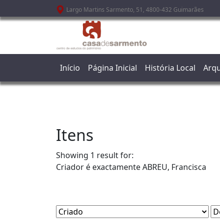
Passar para o conteúdo principal
Largo Martins Sarmento, 51, 4800-432 Guimarães
Início
Página Inicial
História Local
Arqu
Itens
Showing 1 result for:
Criador é exactamente
ABREU, Francisca