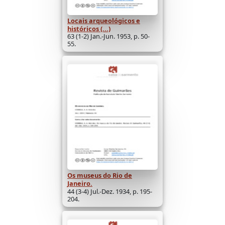
Locais arqueológicos e
históricos (...)
63 (1-2) Jan.-Jun. 1953, p. 50-
55.
Os museus do Rio de
Janeiro.
44 (3-4) Jul.-Dez. 1934, p. 195-
204.