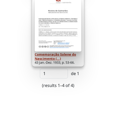
Comemoração Solene do
Nascimento (...)
43 Jan.-Dez. 1933, p. 53-66.
de 1
(results 1–4 of 4)