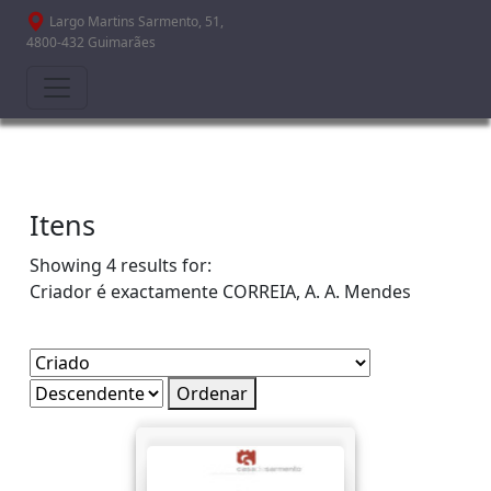
Passar para o conteúdo principal
Largo Martins Sarmento, 51,
4800-432 Guimarães
Itens
Showing 4 results for:
Criador é exactamente
CORREIA, A. A. Mendes
Ordenar