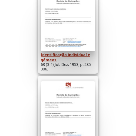
Identificação individual e
gémeos.
63 (3-4) Jul.-Dez. 1953, p. 285-
306.