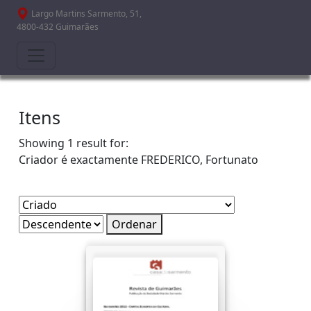
Passar para o conteúdo principal
Largo Martins Sarmento, 51,
4800-432 Guimarães
Itens
Showing 1 result for:
Criador é exactamente
FREDERICO, Fortunato
Ordenar