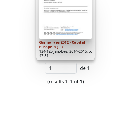
Guimarães 2012 - Capital
Europeia (...)
124-125 Jan.-Dez. 2014-2015, p.
47-51.
de 1
(results 1–1 of 1)