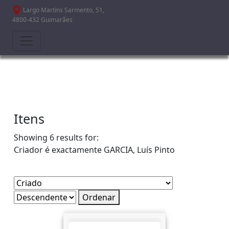
Passar para o conteúdo principal
Largo Martins Sarmento, 51,
4800-432 Guimarães
Itens
Showing 6 results for:
Criador é exactamente
GARCIA, Luís Pinto
Ordenar