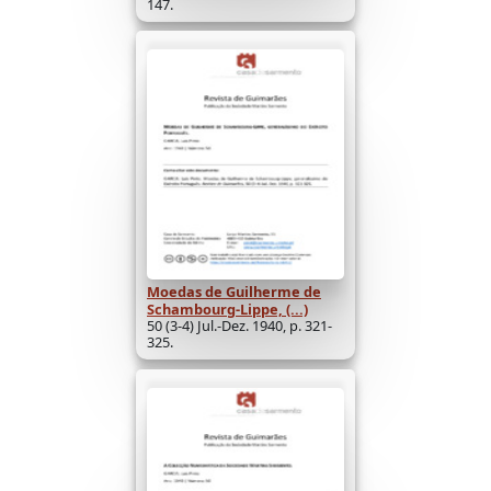
147.
Moedas de Guilherme de
Schambourg-Lippe, (...)
50 (3-4) Jul.-Dez. 1940, p. 321-
325.