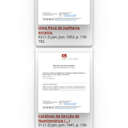
Uma Peça de joalharia
arcaica.
63 (1-2) Jan.-Jun. 1953, p. 178-
182.
Catálogo da Secção de
Numismática (...)
51 (1-2) Jan.-Jun. 1941, p. 139-