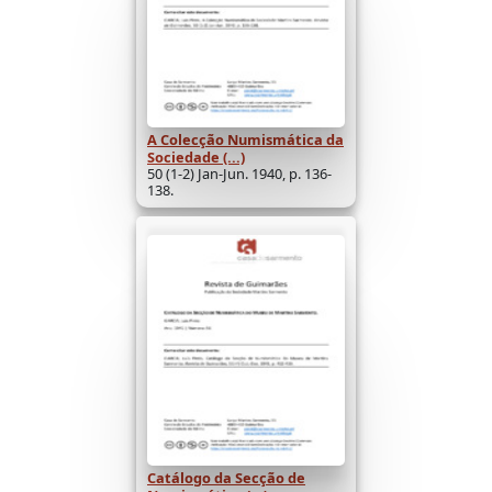
A Colecção Numismática da
Sociedade (...)
50 (1-2) Jan-Jun. 1940, p. 136-
138.
Catálogo da Secção de