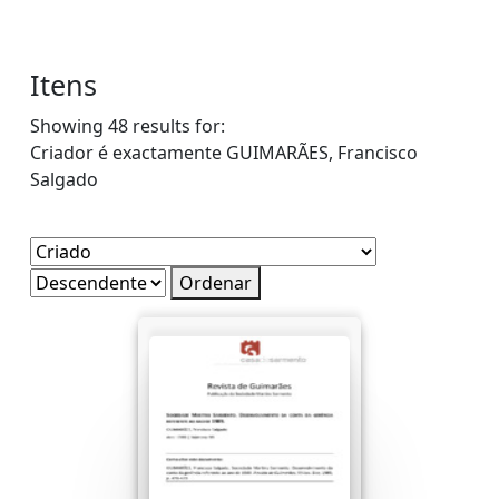
Itens
Showing 48 results for:
Criador é exactamente
GUIMARÃES, Francisco
Salgado
Ordenar