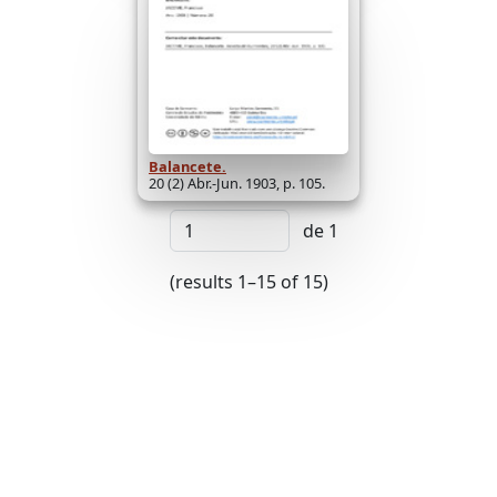
Balancete.
20 (2) Abr.-Jun. 1903, p. 105.
de 1
(results 1–15 of 15)
Desenvolvido com
OMEKA-S
por
Casa de Sarmento