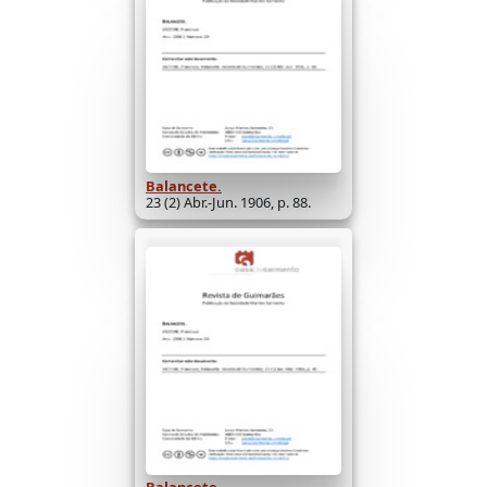
Balancete.
23 (2) Abr.-Jun. 1906, p. 88.