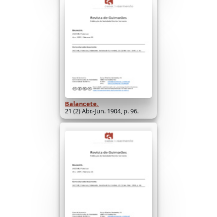
Balancete.
21 (2) Abr.-Jun. 1904, p. 96.