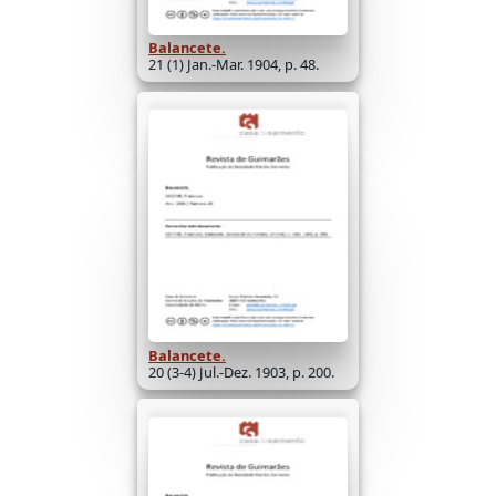
Balancete.
21 (1) Jan.-Mar. 1904, p. 48.
Balancete.
20 (3-4) Jul.-Dez. 1903, p. 200.