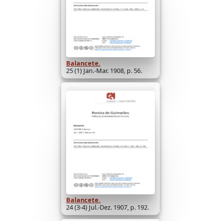
Balancete.
25 (1) Jan.-Mar. 1908, p. 56.
Balancete.
24 (3-4) Jul.-Dez. 1907, p. 192.