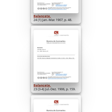
Balancete.
24 (1) Jan.-Mar. 1907, p. 48.
Balancete.
23 (3-4) Jul.-Dez. 1906, p. 159.