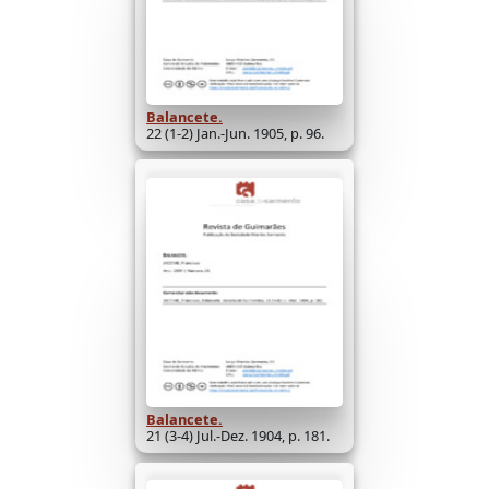
Balancete.
22 (1-2) Jan.-Jun. 1905, p. 96.
Balancete.
21 (3-4) Jul.-Dez. 1904, p. 181.