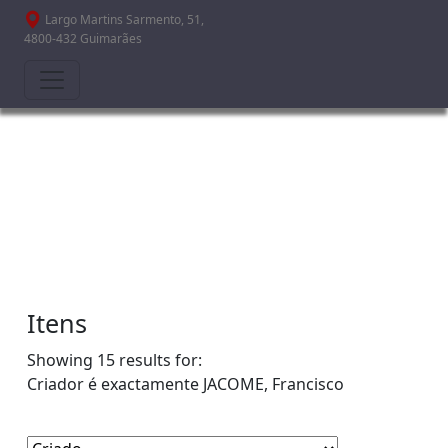
Passar para o conteúdo principal
Largo Martins Sarmento, 51,
4800-432 Guimarães
Itens
Showing 15 results for:
Criador é exactamente
JACOME, Francisco