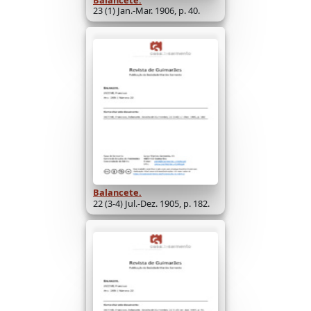
Balancete.
23 (1) Jan.-Mar. 1906, p. 40.
Balancete.
22 (3-4) Jul.-Dez. 1905, p. 182.