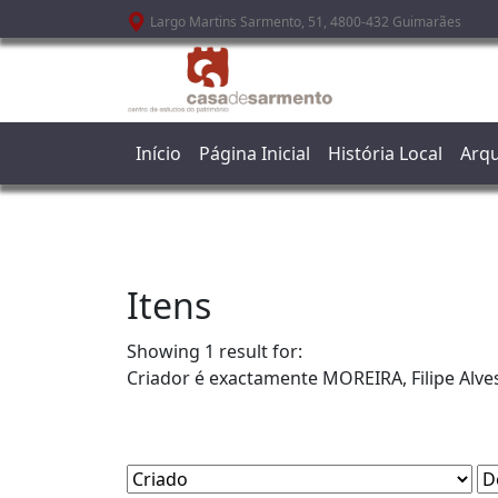
Passar para o conteúdo principal
Largo Martins Sarmento, 51, 4800-432 Guimarães
Início
Página Inicial
História Local
Arqu
Itens
Showing 1 result for:
Criador é exactamente
MOREIRA, Filipe Alve