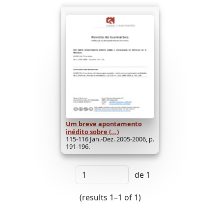
Um breve apontamento
inédito sobre (...)
115-116 Jan.-Dez. 2005-2006, p.
191-196.
de 1
(results 1–1 of 1)