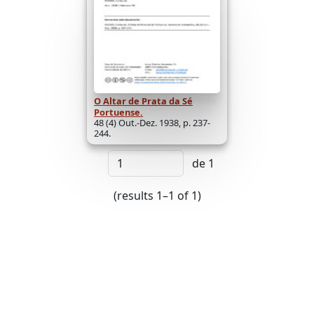
O Altar de Prata da Sé
Portuense.
48 (4) Out.-Dez. 1938, p. 237-
244.
de 1
(results 1–1 of 1)