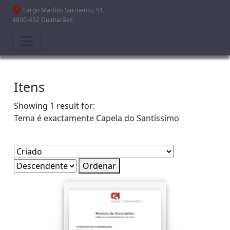
Passar para o conteúdo principal
Largo Martins Sarmento, 51,
4800-432 Guimarães
Itens
Showing 1 result for:
Tema é exactamente
Capela do Santíssimo
Ordenar