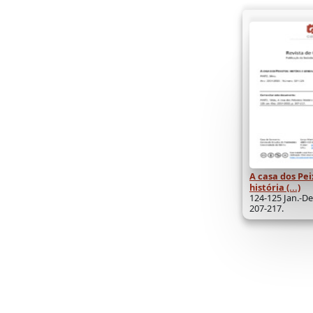
A casa dos Pei
história (...)
124-125 Jan.-De
207-217.