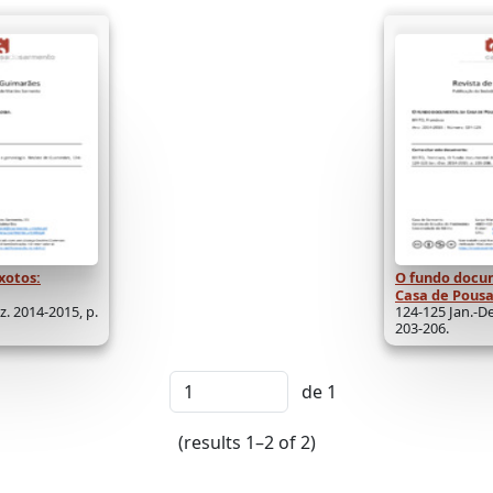
xotos:
O fundo docu
Casa de Pous
z. 2014-2015, p.
124-125 Jan.-De
203-206.
de 1
(results 1–2 of 2)