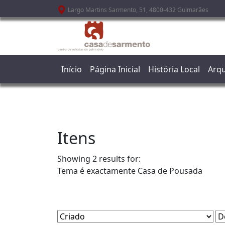
Passar para o conteúdo principal
Largo Martins Sarmento, 51, 4800-432 Guimarães
Início
Página Inicial
História Local
Arqu
Itens
Showing 2 results for:
Tema é exactamente
Casa de Pousada