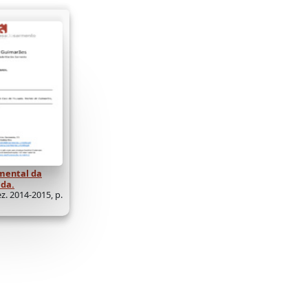
mental da
ada.
z. 2014-2015, p.