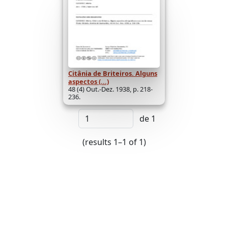
Citânia de Briteiros. Alguns
aspectos (...)
48 (4) Out.-Dez. 1938, p. 218-
236.
de 1
(results 1–1 of 1)