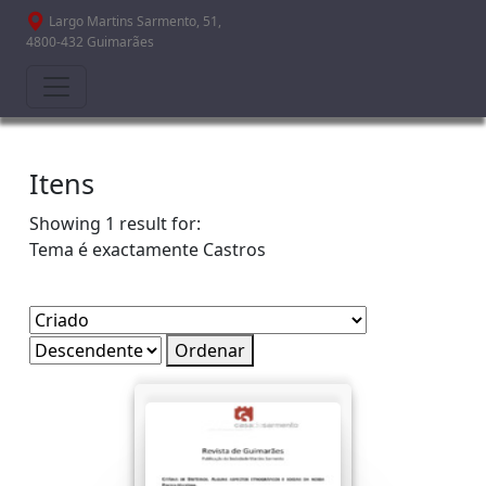
Passar para o conteúdo principal
Largo Martins Sarmento, 51,
4800-432 Guimarães
Itens
Showing 1 result for:
Tema é exactamente
Castros
Ordenar