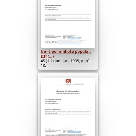
Um tipo minhoto popular.
IIIª (...)
45 (1-2) Jan.-Jun. 1935, p. 10-
18.