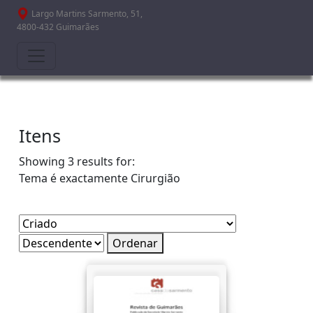
Passar para o conteúdo principal
Largo Martins Sarmento, 51,
4800-432 Guimarães
Itens
Showing 3 results for:
Tema é exactamente
Cirurgião
Ordenar