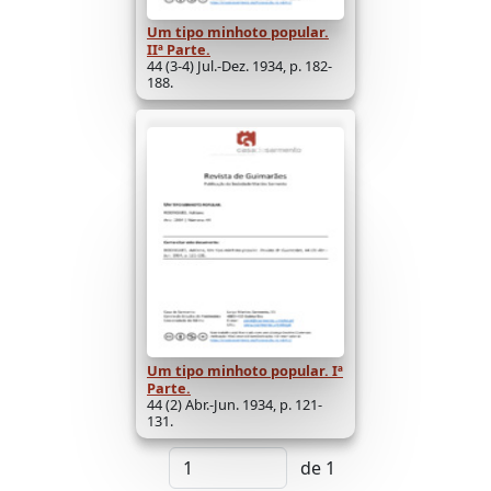
Um tipo minhoto popular.
IIª Parte.
44 (3-4) Jul.-Dez. 1934, p. 182-
188.
Um tipo minhoto popular. Iª
Parte.
44 (2) Abr.-Jun. 1934, p. 121-
131.
de 1