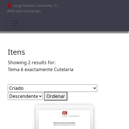
Passar para o conteúdo principal
Largo Martins Sarmento, 51,
4800-432 Guimarães
Itens
Showing 2 results for:
Tema é exactamente
Cutelaria
Ordenar