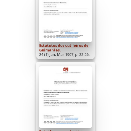
Estatutos dos cutileiros de
Guimarães.
24 (1) Jan.-Mar. 1907, p. 22-26.