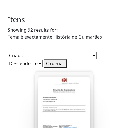
Itens
Showing 92 results for:
Tema é exactamente
História de Guimarães
Ordenar