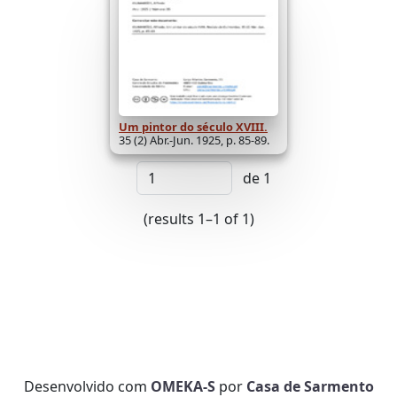
Um pintor do século XVIII.
35 (2) Abr.-Jun. 1925, p. 85-89.
de 1
(results 1–1 of 1)
Desenvolvido com
OMEKA-S
por
Casa de Sarmento