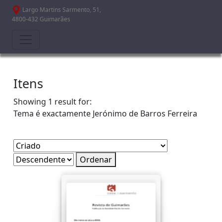
Passar para o conteúdo principal
Largo Martins Sarmento, 51,
4800-432 Guimarães
Itens
Showing 1 result for:
Tema é exactamente
Jerónimo de Barros Ferreira
Ordenar