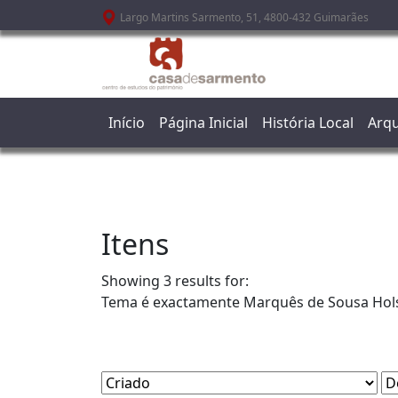
Passar para o conteúdo principal
Largo Martins Sarmento, 51, 4800-432 Guimarães
Início
Página Inicial
História Local
Arqu
Itens
Showing 3 results for:
Tema é exactamente
Marquês de Sousa Hol