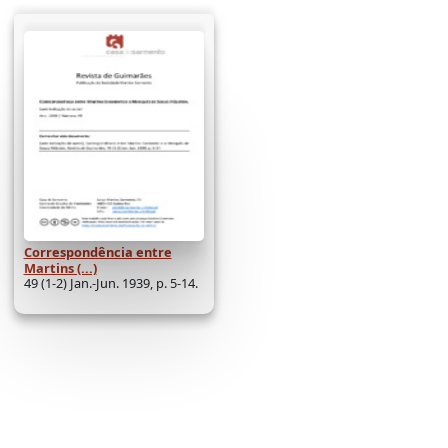
Correspondência entre
Martins (...)
49 (1-2) Jan.-Jun. 1939, p. 5-14.