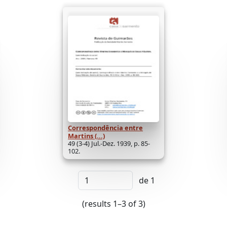
Correspondência entre
Martins (...)
49 (3-4) Jul.-Dez. 1939, p. 85-
102.
de 1
(results 1–3 of 3)