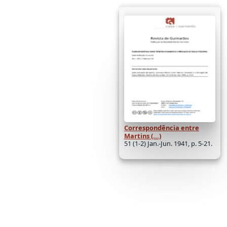
Correspondência entre
Martins (...)
51 (1-2) Jan.-Jun. 1941, p. 5-21.